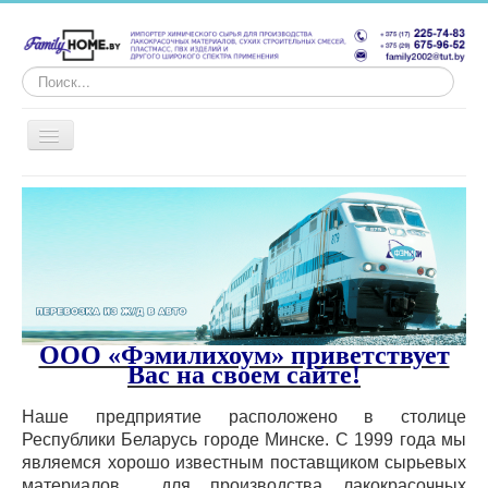
Искать...
Главная
Продукция
Аренда
Грузоперевозки
ООО «Фэмилихоум» приветствует
Грузопереработка
Вас на своем сайте!
Вакансии
Наше предприятие расположено в столице
Республики Беларусь городе Минске. С 1999 года мы
Контакт
являемся хорошо известным поставщиком сырьевых
материалов для производства лакокрасочных